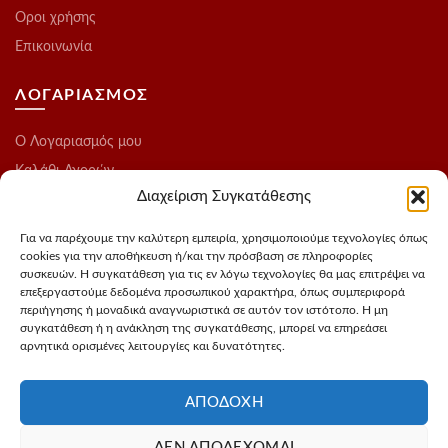
Οροι χρήσης
Επικοινωνία
ΛΟΓΑΡΙΑΣΜΟΣ
O Λογαριασμός μου
Καλάθι Αγορών
Διαχείριση Συγκατάθεσης
Ολοκλήρωση Παραγγελίας
Λίστα Επιθυμιών
Για να παρέχουμε την καλύτερη εμπειρία, χρησιμοποιούμε τεχνολογίες όπως
cookies για την αποθήκευση ή/και την πρόσβαση σε πληροφορίες
Blog
συσκευών. Η συγκατάθεση για τις εν λόγω τεχνολογίες θα μας επιτρέψει να
επεξεργαστούμε δεδομένα προσωπικού χαρακτήρα, όπως συμπεριφορά
ΑΚΟΛΟΥΘΗΣΤΕ ΜΑΣ
περιήγησης ή μοναδικά αναγνωριστικά σε αυτόν τον ιστότοπο. Η μη
συγκατάθεση ή η ανάκληση της συγκατάθεσης, μπορεί να επηρεάσει
αρνητικά ορισμένες λειτουργίες και δυνατότητες.
Instagram
FaceBook
ΑΠΟΔΟΧΉ
ΔΕΝ ΑΠΟΔΈΧΟΜΑΙ