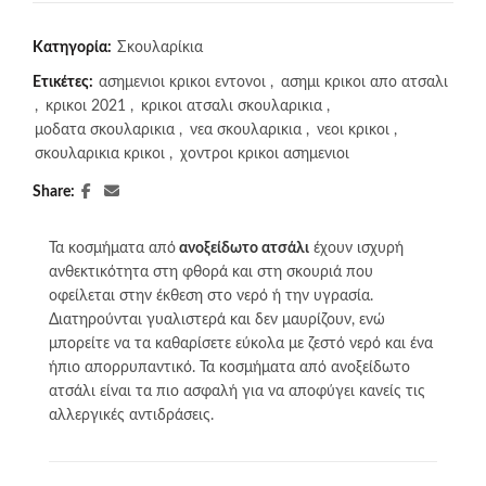
Κατηγορία:
Σκουλαρίκια
Ετικέτες:
ασημενιοι κρικοι εντονοι
,
ασημι κρικοι απο ατσαλι
,
κρικοι 2021
,
κρικοι ατσαλι σκουλαρικια
,
μοδατα σκουλαρικια
,
νεα σκουλαρικια
,
νεοι κρικοι
,
σκουλαρικια κρικοι
,
χοντροι κρικοι ασημενιοι
Share
Τα κοσμήματα από
ανοξείδωτο ατσάλι
έχουν ισχυρή
ανθεκτικότητα στη φθορά και στη σκουριά που
οφείλεται στην έκθεση στο νερό ή την υγρασία.
Διατηρούνται γυαλιστερά και δεν μαυρίζουν, ενώ
μπορείτε να τα καθαρίσετε εύκολα με ζεστό νερό και ένα
ήπιο απορρυπαντικό. Τα κοσμήματα από ανοξείδωτο
ατσάλι είναι τα πιο ασφαλή για να αποφύγει κανείς τις
αλλεργικές αντιδράσεις.