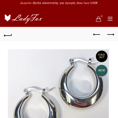
Δωρεάν
έξοδα αποστολής για αγορές άνω των 100€
0
SOLD
OUT
NEW