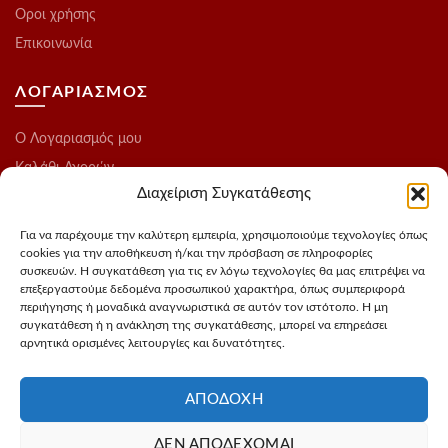
Οροι χρήσης
Επικοινωνία
ΛΟΓΑΡΙΑΣΜΟΣ
O Λογαριασμός μου
Καλάθι Αγορών
Διαχείριση Συγκατάθεσης
Ολοκλήρωση Παραγγελίας
Λίστα Επιθυμιών
Για να παρέχουμε την καλύτερη εμπειρία, χρησιμοποιούμε τεχνολογίες όπως
cookies για την αποθήκευση ή/και την πρόσβαση σε πληροφορίες
Blog
συσκευών. Η συγκατάθεση για τις εν λόγω τεχνολογίες θα μας επιτρέψει να
επεξεργαστούμε δεδομένα προσωπικού χαρακτήρα, όπως συμπεριφορά
ΑΚΟΛΟΥΘΗΣΤΕ ΜΑΣ
περιήγησης ή μοναδικά αναγνωριστικά σε αυτόν τον ιστότοπο. Η μη
συγκατάθεση ή η ανάκληση της συγκατάθεσης, μπορεί να επηρεάσει
αρνητικά ορισμένες λειτουργίες και δυνατότητες.
Instagram
FaceBook
ΑΠΟΔΟΧΉ
ΔΕΝ ΑΠΟΔΈΧΟΜΑΙ