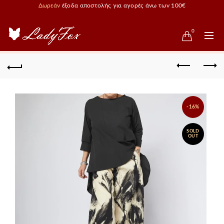
Δωρεάν
έξοδα αποστολής για αγορές άνω των 100€
0
-16%
SOLD
OUT