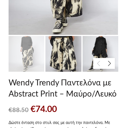
Wendy Trendy Παντελόνα με
Abstract Print – Μαύρο/Λευκό
Original
Η
€
74.00
€
88.50
price
τρέχουσα
Δώστε ένταση στο στυλ σας με αυτή την παντελόνα. Με