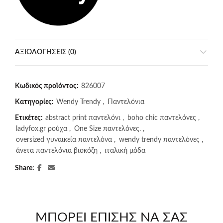
ΑΞΙΟΛΟΓΉΣΕΙΣ (0)
Κωδικός προϊόντος:
826007
Κατηγορίες:
Wendy Trendy
,
Παντελόνια
Ετικέτες:
abstract print παντελόνι
,
boho chic παντελόνες
,
ladyfox.gr ρούχα
,
One Size παντελόνες.
,
oversized γυναικεία παντελόνα
,
wendy trendy παντελόνες
,
άνετα παντελόνια βισκόζη
,
ιταλική μόδα
Share
ΜΠΟΡΕΊ ΕΠΊΣΗΣ ΝΑ ΣΑΣ