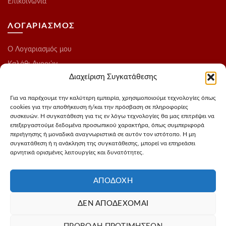
Επικοινωνία
ΛΟΓΑΡΙΑΣΜΟΣ
O Λογαριασμός μου
Καλάθι Αγορών
Διαχείριση Συγκατάθεσης
Ολοκλήρωση Παραγγελίας
Λίστα Επιθυμιών
Για να παρέχουμε την καλύτερη εμπειρία, χρησιμοποιούμε τεχνολογίες όπως
cookies για την αποθήκευση ή/και την πρόσβαση σε πληροφορίες
Blog
συσκευών. Η συγκατάθεση για τις εν λόγω τεχνολογίες θα μας επιτρέψει να
επεξεργαστούμε δεδομένα προσωπικού χαρακτήρα, όπως συμπεριφορά
ΑΚΟΛΟΥΘΗΣΤΕ ΜΑΣ
περιήγησης ή μοναδικά αναγνωριστικά σε αυτόν τον ιστότοπο. Η μη
συγκατάθεση ή η ανάκληση της συγκατάθεσης, μπορεί να επηρεάσει
αρνητικά ορισμένες λειτουργίες και δυνατότητες.
Instagram
FaceBook
ΑΠΟΔΟΧΉ
ΔΕΝ ΑΠΟΔΈΧΟΜΑΙ
Σχεδιασμός - Φωτογράφιση προιόντων
3Dvision
Φιλοξενία -