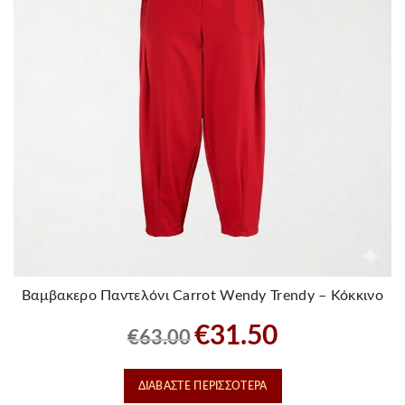
προϊόντος
Βαμβακερο Παντελόνι Carrot Wendy Trendy – Κόκκινο
Original
Η
€
31.50
€
63.00
price
τρέχουσα
was:
τιμή
ΔΙΑΒΆΣΤΕ ΠΕΡΙΣΣΌΤΕΡΑ
€63.00.
είναι: